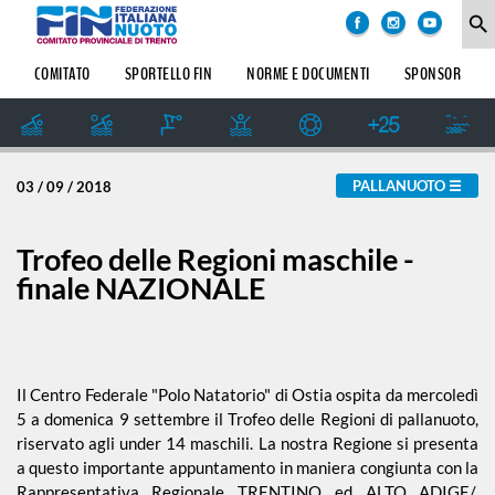
COMITATO
degli
search
argomenti
delle
SOCIETÀ
COMITATO
SPORTELLO FIN
NORME E DOCUMENTI
SPONSOR
notizie:
SETTORE
IMPIANTI
Amatoriale
SPORTIVI
GIUDICE
PALLANUOTO
03 / 09 / 2018
SPORTIVO
Dalle Società
REGIONALE
GUG
Trofeo delle Regioni maschile -
Formazione
finale NAZIONALE
STORIA
Master
Il Centro Federale "Polo Natatorio" di Ostia ospita da mercoledì
5 a domenica 9 settembre il Trofeo delle Regioni di pallanuoto,
News
riservato agli under 14 maschili. La nostra Regione si presenta
a questo importante appuntamento in maniera congiunta con la
Rappresentativa Regionale TRENTINO ed ALTO ADIGE/,
Pallanuoto