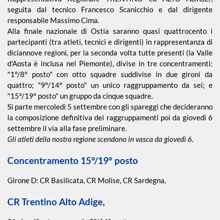
seguita dal tecnico Francesco Scanicchio e dal dirigente
responsabile Massimo Cima.
Alla finale nazionale di Ostia saranno quasi quattrocento i
Piscina 50 m
partecipanti (tra atleti, tecnici e dirigenti) in rappresentanza di
diciannove regioni, per la seconda volta tutte presenti (la Valle
Qualificazione
d'Aosta è inclusa nel Piemonte), divise in tre concentramenti:
Giovanile
"1°/8° posto" con otto squadre suddivise in due gironi da
quattro; "9°/14° posto" un unico raggruppamento da sei; e
"15°/19° posto" un gruppo da cinque squadre.
Tuffi
Si parte mercoledì 5 settembre con gli spareggi che decideranno
la composizione definitiva dei raggruppamenti poi da giovedì 6
settembre il via alla fase preliminare.
Gli atleti della nostra regione scendono in vasca da giovedì 6.
Concentramento 15°/19° posto
Girone D: CR Basilicata, CR Molise, CR Sardegna,
CR Trentino Alto Adige,