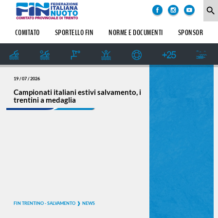
COMITATO
search
SOCIETÀ
COMITATO
SPORTELLO FIN
NORME E DOCUMENTI
SPONSOR
SETTORE
IMPIANTI
SPORTIVI
GIUDICE
19 / 07 / 2026
SPORTIVO
REGIONALE
Campionati italiani estivi salvamento, i
trentini a medaglia
GRUPPO
UFFICIALI
DI
GARA
STORIA
FIN TRENTINO - SALVAMENTO
NEWS