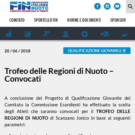
COMITATO
degli
search
argomenti
delle
SOCIETÀ
COMITATO
SPORTELLO FIN
NORME E DOCUMENTI
SPONSOR
notizie:
SETTORE
IMPIANTI
Amatoriale
SPORTIVI
GIUDICE
QUALIFICAZIONE GIOVANILE
20 / 06 / 2018
SPORTIVO
Dalle Società
REGIONALE
GUG
Trofeo delle Regioni di Nuoto –
Formazione
Convocati
STORIA
Master
A conclusione del Progetto di Qualificazione Giovanile del
Comitato la Commissione Esordienti ha effettuato la scelta
degli Atleti che saranno convocati per il
TROFEO DELLE
News
REGIONI DI NUOTO
di Scanzano Jonico in base ai seguenti
parametri:
Pallanuoto