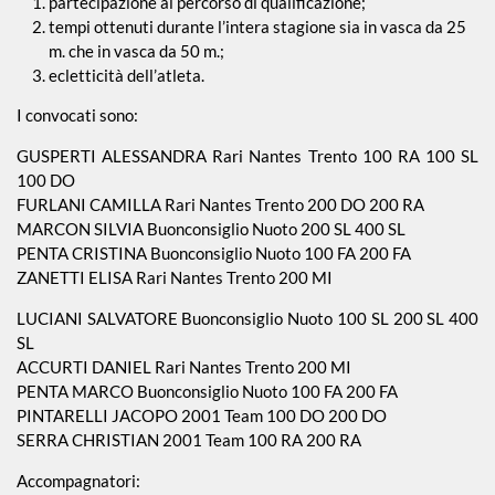
partecipazione al percorso di qualificazione;
tempi ottenuti durante l’intera stagione sia in vasca da 25
m. che in vasca da 50 m.;
Piscina 50 m
ecletticità dell’atleta.
I convocati sono:
Qualificazione
Giovanile
GUSPERTI ALESSANDRA Rari Nantes Trento 100 RA 100 SL
100 DO
FURLANI CAMILLA Rari Nantes Trento 200 DO 200 RA
Tuffi
MARCON SILVIA Buonconsiglio Nuoto 200 SL 400 SL
PENTA CRISTINA Buonconsiglio Nuoto 100 FA 200 FA
ZANETTI ELISA Rari Nantes Trento 200 MI
LUCIANI SALVATORE Buonconsiglio Nuoto 100 SL 200 SL 400
SL
ACCURTI DANIEL Rari Nantes Trento 200 MI
PENTA MARCO Buonconsiglio Nuoto 100 FA 200 FA
PINTARELLI JACOPO 2001 Team 100 DO 200 DO
SERRA CHRISTIAN 2001 Team 100 RA 200 RA
Accompagnatori: