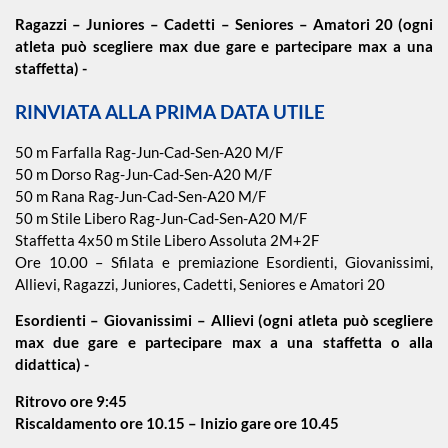
Ragazzi – Juniores – Cadetti – Seniores – Amatori 20 (ogni
atleta può scegliere max due gare e partecipare max a una
Piscina 50 m
staffetta) -
RINVIATA ALLA PRIMA DATA UTILE
Qualificazione
Giovanile
50 m Farfalla Rag-Jun-Cad-Sen-A20 M/F
50 m Dorso Rag-Jun-Cad-Sen-A20 M/F
50 m Rana Rag-Jun-Cad-Sen-A20 M/F
Tuffi
50 m Stile Libero Rag-Jun-Cad-Sen-A20 M/F
Staffetta 4x50 m Stile Libero Assoluta 2M+2F
Ore 10.00 – Sfilata e premiazione Esordienti, Giovanissimi,
Allievi, Ragazzi, Juniores, Cadetti, Seniores e Amatori 20
Esordienti – Giovanissimi – Allievi (ogni atleta può scegliere
max due gare e partecipare max a una staffetta o alla
didattica) -
Ritrovo ore 9:45
Riscaldamento ore 10.15 – Inizio gare ore 10.45