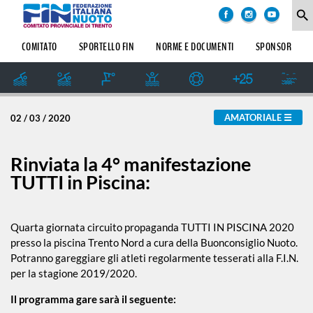
COMITATO
degli
search
argomenti
delle
SOCIETÀ
COMITATO
SPORTELLO FIN
NORME E DOCUMENTI
SPONSOR
notizie:
SETTORE
IMPIANTI
Amatoriale
SPORTIVI
GIUDICE
AMATORIALE
02 / 03 / 2020
SPORTIVO
Dalle Società
REGIONALE
GUG
Rinviata la 4° manifestazione
Formazione
TUTTI in Piscina:
STORIA
Master
Quarta giornata circuito propaganda TUTTI IN PISCINA 2020
presso la piscina Trento Nord a cura della Buonconsiglio Nuoto.
Potranno gareggiare gli atleti regolarmente tesserati alla F.I.N.
News
per la stagione 2019/2020.
Il programma gare sarà il seguente:
Pallanuoto