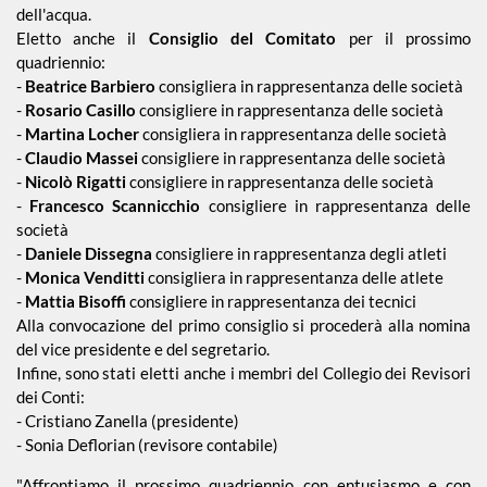
dell'acqua.
Eletto anche il
Consiglio del Comitato
per il prossimo
quadriennio:
-
Beatrice Barbiero
consigliera in rappresentanza delle società
-
Rosario Casillo
consigliere in rappresentanza delle società
-
Martina Locher
consigliera in rappresentanza delle società
-
Claudio Massei
consigliere in rappresentanza delle società
-
Nicolò Rigatti
consigliere in rappresentanza delle società
-
Francesco Scannicchio
consigliere in rappresentanza delle
società
-
Daniele Dissegna
consigliere in rappresentanza degli atleti
-
Monica Venditti
consigliera in rappresentanza delle atlete
-
Mattia Bisoffi
consigliere in rappresentanza dei tecnici
Alla convocazione del primo consiglio si procederà alla nomina
del vice presidente e del segretario.
Infine, sono stati eletti anche i membri del Collegio dei Revisori
dei Conti:
- Cristiano Zanella (presidente)
- Sonia Deflorian (revisore contabile)
"Affrontiamo il prossimo quadriennio con entusiasmo e con