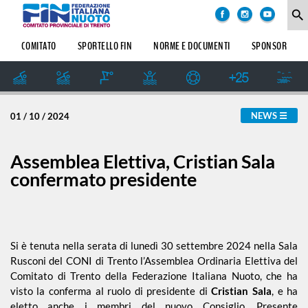
COMITATO
degli
search
argomenti
delle
SOCIETÀ
COMITATO
SPORTELLO FIN
NORME E DOCUMENTI
SPONSOR
notizie:
SETTORE
IMPIANTI
Amatoriale
SPORTIVI
GIUDICE
NEWS
01 / 10 / 2024
SPORTIVO
Dalle Società
REGIONALE
GUG
Assemblea Elettiva, Cristian Sala
Formazione
confermato presidente
STORIA
Master
Si è tenuta nella serata di lunedì 30 settembre 2024 nella Sala
Rusconi del CONI di Trento l’Assemblea Ordinaria Elettiva del
News
Comitato di Trento della Federazione Italiana Nuoto, che ha
visto la conferma al ruolo di presidente di
Cristian Sala
, e ha
eletto anche i membri del nuovo Consiglio. Presente
Pallanuoto