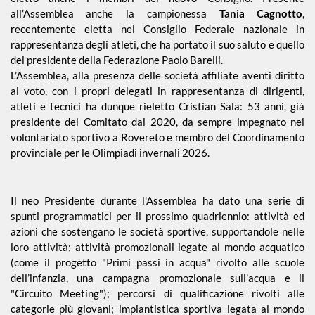
all’Assemblea anche la campionessa
Tania Cagnotto
,
recentemente eletta nel Consiglio Federale nazionale in
rappresentanza degli atleti, che ha portato il suo saluto e quello
Piscina 50 m
del presidente della Federazione Paolo Barelli.
L’Assemblea, alla presenza delle società affiliate aventi diritto
Qualificazione
al voto, con i propri delegati in rappresentanza di dirigenti,
Giovanile
atleti e tecnici ha dunque rieletto Cristian Sala: 53 anni, già
presidente del Comitato dal 2020, da sempre impegnato nel
volontariato sportivo a Rovereto e membro del Coordinamento
Tuffi
provinciale per le Olimpiadi invernali 2026.
Il neo Presidente durante l'Assemblea ha dato una serie di
spunti programmatici per il prossimo quadriennio: attività ed
azioni che sostengano le società sportive, supportandole nelle
loro attività; attività promozionali legate al mondo acquatico
(come il progetto "Primi passi in acqua" rivolto alle scuole
dell’infanzia, una campagna promozionale sull’acqua e il
"Circuito Meeting"); percorsi di qualificazione rivolti alle
categorie più giovani; impiantistica sportiva legata al mondo