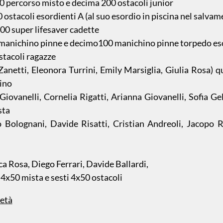
00 percorso misto e decima 200 ostacoli junior
0 ostacoli esordienti A (al suo esordio in piscina nel salvam
200 super lifesaver cadette
0 manichino pinne e decimo100 manichino pinne torpedo es
stacoli ragazze
a Zanetti, Eleonora Turrini, Emily Marsiglia, Giulia Rosa) 
ino
 Giovanelli, Cornelia Rigatti, Arianna Giovanelli, Sofia Ge
sta
no Bolognani, Davide Risatti, Cristian Andreoli, Jacopo R
uca Rosa, Diego Ferrari, Davide Ballardi,
4x50 mista e sesti 4x50 ostacoli
ietà