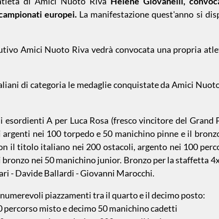
atleta di Amici Nuoto Riva
Helene Giovanelli, convoc
 campionati europei.
La manifestazione quest'anno si disp
utivo Amici Nuoto Riva vedrà convocata una propria atlet
liani di categoria le medaglie conquistate da Amici Nuoto 
i esordienti A per Luca Rosa (fresco vincitore del Grand P
gli argenti nei 100 torpedo e 50 manichino pinne e il bro
on il titolo italiano nei 200 ostacoli, argento nei 100 pe
 bronzo nei 50 manichino junior. Bronzo per la staffetta 
ari - Davide Ballardi - Giovanni Marocchi.
nnumerevoli piazzamenti tra il quarto e il decimo posto:
0 percorso misto e decimo 50 manichino cadetti