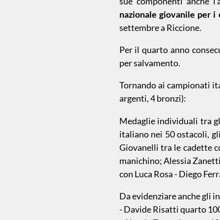
sue componenti anche l'
Pallanuoto
nazionale giovanile per i
settembre a Riccione.
Piscina 50
m
Per il quarto anno consec
per salvamento.
Qualificazione
Giovanile
Tornando ai campionati ita
argenti, 4 bronzi):
Tuffi
Medaglie individuali tra gl
italiano nei 50 ostacoli, 
Giovanelli tra le cadette c
manichino; Alessia Zanetti
con Luca Rosa - Diego Ferr
Da evidenziare anche gli i
- Davide Risatti quarto 10