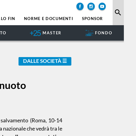
search
LO FIN
NORME E DOCUMENTI
SPONSOR
NTO
MASTER
FONDO
DALLE SOCIETÀ
 nuoto
er salvamento (Roma, 10-14
a nazionale che vedrà tra le