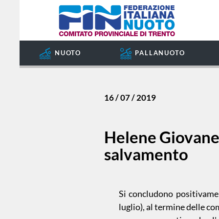
COMITATO
degli
argomenti
SOCIETÀ
delle
notizie:
SETTORE
NUOTO
PALLANUOTO
IMPIANTI
Amatoriale
SPORTIVI
GIUDICE
Dalle
SPORTIVO
16 / 07 / 2019
Società
REGIONALE
GUG
Formazione
Helene Giovanel
STORIA
salvamento
Master
News
Si concludono positivamen
luglio), al termine delle c