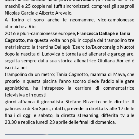
maschi) e 25 coppie nei tuffi sincronizzati, compresi gli spagnoli
Nicolas Garcia e Alberto Arevalo.
A Torino ci sono anche le neomamme, vice-campionesse
Piscina 50 m
olimpiche a Rio
2016 e pluri-campionesse europee,
Francesca Dallapè e Tania
Qualificazione
Cagnotto
, ma questa volta non più in coppia dal trampolino tre
Giovanile
metri sincro: la trentina Dallapè (Esercito/Buonconsiglo Nuoto)
dopo la nascita di Ludovica è tornata ad allenarsi e gareggiare,
seguita sempre dalla sua storica allenatrice Giuliana Aor ed è
Tuffi
iscritta nel
trampolino da un metro; Tania Cagnotto, mamma di Maya, che
proprio in questa piscina l'anno scorso diede l'addio alle gare
agonistiche, ha intrapreso la carriera di commentatrice
televisiva e in questi
giorni affianca il giornalista Stefano Bizzotto nelle dirette. Il
palinsesto di Rai Sport, infatti, prevede la diretta tv alle 17 delle
finali di oggi e sabato, la diretta streaming, differita tv alle
23.30 e replica lunedì 23 aprile delle finali di domenica.