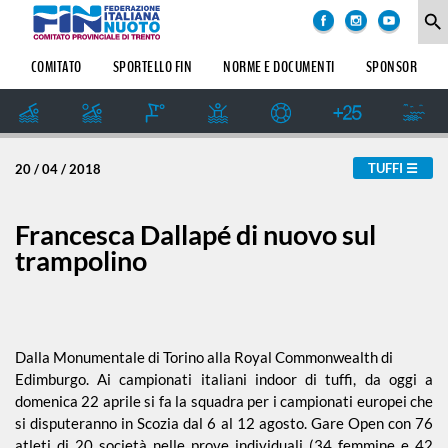
COMITATO
degli
search
argomenti
delle
SOCIETÀ
COMITATO
SPORTELLO FIN
NORME E DOCUMENTI
SPONSOR
notizie:
SETTORE
IMPIANTI
Amatoriale
SPORTIVI
GIUDICE
TUFFI
20 / 04 / 2018
SPORTIVO
Dalle Società
REGIONALE
GUG
Francesca Dallapé di nuovo sul
Formazione
trampolino
STORIA
Master
Dalla Monumentale di Torino alla Royal Commonwealth di
Edimburgo. Ai campionati italiani indoor di tuffi, da oggi a
News
domenica 22 aprile si fa la squadra per i campionati europei che
si disputeranno in Scozia dal 6 al 12 agosto. Gare Open con 76
atleti di 20 società nelle prove individuali (34 femmine e 42
Pallanuoto