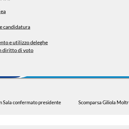
lea
e candidatura
to e utilizzo deleghe
 diritto di voto
an Sala confermato presidente
Scomparsa Giliola Moltre