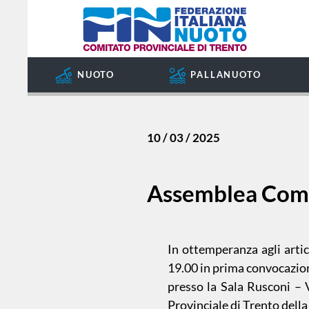
COMITATO
degli
argomenti
SOCIETÀ
delle
notizie:
SETTORE
NUOTO
PALLANUOTO
IMPIANTI
Amatoriale
SPORTIVI
GIUDICE
Dalle
SPORTIVO
Società
10 / 03 / 2025
REGIONALE
GUG
Formazione
Assemblea Comit
STORIA
Master
In ottemperanza agli arti
19.00 in prima convocazion
News
presso la Sala Rusconi – 
Provinciale di Trento della