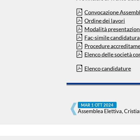
Pallanuoto
Convocazione Assemb
Ordine dei lavori
Piscina 50
Modalità presentazion
m
Fac-simile candidatura
Qualificazione
Procedure accreditamen
Giovanile
Elenco delle società con
Elenco candidature
Tuffi
MAR 1 OTT 2024
Assemblea Elettiva, Cristi