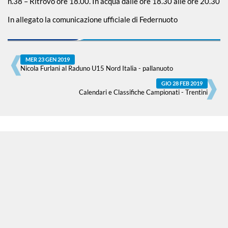
n.38 – Ritrovo ore 18.00. In acqua dalle ore 18.30 alle ore 20.30
In allegato la comunicazione ufficiale di Federnuoto
Piscina 50 m
MER 23 GEN 2019
Qualificazione
Nicola Furlani al Raduno U15 Nord Italia - pallanuoto
Giovanile
GIO 28 FEB 2019
Calendari e Classifiche Campionati - Trentini
Tuffi