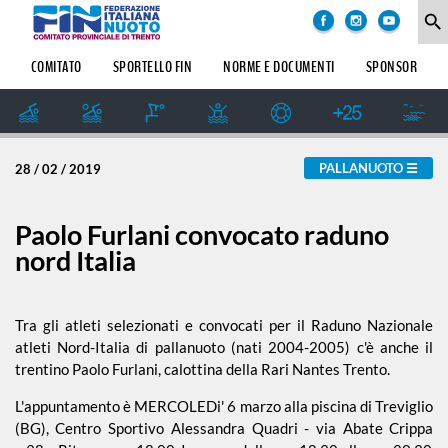
COMITATO
degli
search
argomenti
delle
SOCIETÀ
COMITATO
SPORTELLO FIN
NORME E DOCUMENTI
SPONSOR
notizie:
SETTORE
IMPIANTI
Amatoriale
SPORTIVI
GIUDICE
PALLANUOTO
28 / 02 / 2019
SPORTIVO
Dalle Società
REGIONALE
GUG
Paolo Furlani convocato raduno
Formazione
nord Italia
STORIA
Master
Tra gli atleti selezionati e convocati per il Raduno Nazionale
atleti Nord-Italia di pallanuoto (nati 2004-2005) c'è anche il
trentino Paolo Furlani, calottina della Rari Nantes Trento.
News
L'appuntamento è MERCOLEDi' 6 marzo alla piscina di Treviglio
(BG), Centro Sportivo Alessandra Quadri - via Abate Crippa
Pallanuoto