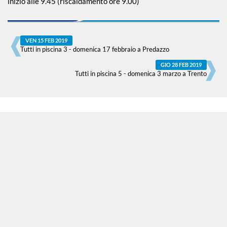
inizio alle 9.45 (riscaldamento ore 9.00)
Piscina 50 m
VEN 15 FEB 2019
Tutti in piscina 3 - domenica 17 febbraio a Predazzo
Qualificazione
GIO 28 FEB 2019
Giovanile
Tutti in piscina 5 - domenica 3 marzo a Trento
Tuffi