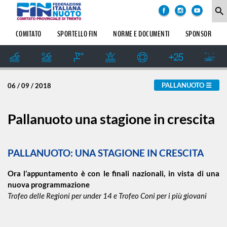
COMITATO
degli
search
argomenti
delle
SOCIETÀ
COMITATO
SPORTELLO FIN
NORME E DOCUMENTI
SPONSOR
notizie:
SETTORE
IMPIANTI
Amatoriale
SPORTIVI
GIUDICE
PALLANUOTO
06 / 09 / 2018
SPORTIVO
Dalle Società
REGIONALE
GUG
Pallanuoto una stagione in crescita
Formazione
STORIA
PALLANUOTO: UNA STAGIONE IN CRESCITA
Master
Ora l’appuntamento è con le finali nazionali, in vista di una
nuova programmazione
News
Trofeo delle Regioni per under 14 e Trofeo Coni per i più giovani
Pallanuoto