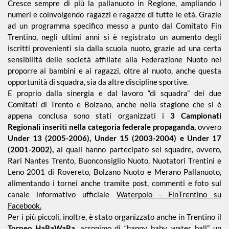
Cresce sempre di più la pallanuoto in Regione, ampliando i
numeri e coinvolgendo ragazzi e ragazze di tutte le età. Grazie
ad un programma specifico messo a punto dal Comitato Fin
Piscina 50 m
Trentino, negli ultimi anni si è registrato un aumento degli
iscritti provenienti sia dalla scuola nuoto, grazie ad una certa
sensibilità delle società affiliate alla Federazione Nuoto nel
Qualificazione
Giovanile
proporre ai bambini e ai ragazzi, oltre al nuoto, anche questa
opportunità di squadra, sia da altre discipline sportive.
E proprio dalla sinergia e dal lavoro “di squadra” dei due
Tuffi
Comitati di Trento e Bolzano, anche nella stagione che si è
appena conclusa sono stati organizzati i
3 Campionati
Regionali inseriti nella categoria federale propaganda,
ovvero
Under 13 (2005-2006), Under 15 (2003-2004) e Under 17
(2001-2002),
ai quali hanno partecipato sei squadre, ovvero,
Rari Nantes Trento, Buonconsiglio Nuoto, Nuotatori Trentini e
Leno 2001 di Rovereto, Bolzano Nuoto e Merano Pallanuoto,
alimentando i tornei anche tramite post, commenti e foto sul
canale informativo ufficiale
Waterpolo - FinTrentino su
Facebook.
Per i più piccoli, inoltre, è stato organizzato anche in Trentino il
Torneo HaBaWaBa,
acronimo di “happy baby, water ball”, un