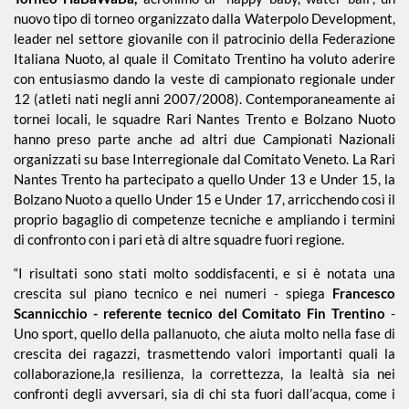
nuovo tipo di torneo organizzato dalla Waterpolo Development,
leader nel settore giovanile con il patrocinio della Federazione
Italiana Nuoto, al quale il Comitato Trentino ha voluto aderire
con entusiasmo dando la veste di campionato regionale under
12 (atleti nati negli anni 2007/2008). Contemporaneamente ai
tornei locali, le squadre Rari Nantes Trento e Bolzano Nuoto
hanno preso parte anche ad altri due Campionati Nazionali
organizzati su base Interregionale dal Comitato Veneto. La Rari
Nantes Trento ha partecipato a quello Under 13 e Under 15, la
Bolzano Nuoto a quello Under 15 e Under 17, arricchendo così il
proprio bagaglio di competenze tecniche e ampliando i termini
di confronto con i pari età di altre squadre fuori regione.
“I risultati sono stati molto soddisfacenti, e si è notata una
crescita sul piano tecnico e nei numeri - spiega
Francesco
Scannicchio - referente tecnico del Comitato Fin Trentino
-
Uno sport, quello della pallanuoto, che aiuta molto nella fase di
crescita dei ragazzi, trasmettendo valori importanti quali la
collaborazione,la resilienza, la correttezza, la lealtà sia nei
confronti degli avversari, sia di chi sta fuori dall’acqua, come i