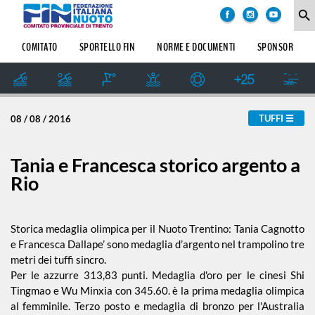
COMITATO
degli
search
argomenti
delle
SOCIETÀ
COMITATO
SPORTELLO FIN
NORME E DOCUMENTI
SPONSOR
notizie:
SETTORE
IMPIANTI
Amatoriale
SPORTIVI
GIUDICE
TUFFI
08 / 08 / 2016
SPORTIVO
Dalle Società
REGIONALE
GUG
Tania e Francesca storico argento a
Formazione
Rio
STORIA
Master
Storica medaglia olimpica per il Nuoto Trentino: Tania Cagnotto
e Francesca Dallape’ sono medaglia d’argento nel trampolino tre
metri dei tuffi sincro.
News
Per le azzurre 313,83 punti. Medaglia d'oro per le cinesi Shi
Tingmao e Wu Minxia con 345.60. è la prima medaglia olimpica
al femminile. Terzo posto e medaglia di bronzo per l'Australia
Pallanuoto