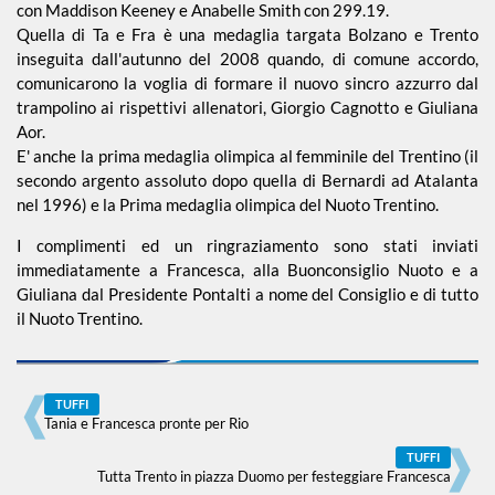
con Maddison Keeney e Anabelle Smith con 299.19.
Quella di Ta e Fra è una medaglia targata Bolzano e Trento
inseguita dall'autunno del 2008 quando, di comune accordo,
Piscina 50 m
comunicarono la voglia di formare il nuovo sincro azzurro dal
trampolino ai rispettivi allenatori, Giorgio Cagnotto e Giuliana
Aor.
Qualificazione
Giovanile
E' anche la prima medaglia olimpica al femminile del Trentino (il
secondo argento assoluto dopo quella di Bernardi ad Atalanta
nel 1996) e la Prima medaglia olimpica del Nuoto Trentino.
Tuffi
I complimenti ed un ringraziamento sono stati inviati
immediatamente a Francesca, alla Buonconsiglio Nuoto e a
Giuliana dal Presidente Pontalti a nome del Consiglio e di tutto
il Nuoto Trentino.
TUFFI
Tania e Francesca pronte per Rio
TUFFI
Tutta Trento in piazza Duomo per festeggiare Francesca